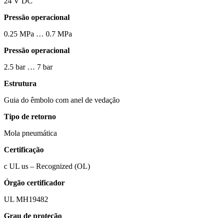
24 V DC
Pressão operacional
0.25 MPa … 0.7 MPa
Pressão operacional
2.5 bar … 7 bar
Estrutura
Guia do êmbolo com anel de vedação
Tipo de retorno
Mola pneumática
Certificação
c UL us – Recognized (OL)
Órgão certificador
UL MH19482
Grau de proteção