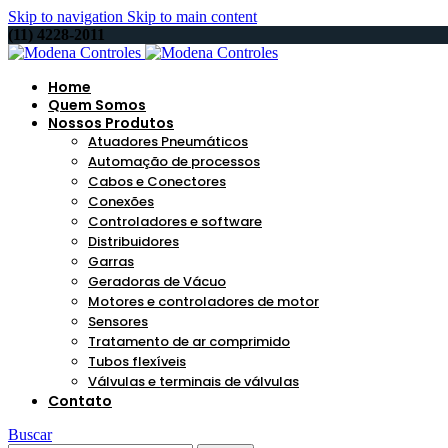
Skip to navigation
Skip to main content
(11) 4228-2011
Home
Quem Somos
Nossos Produtos
Atuadores Pneumáticos
Automação de processos
Cabos e Conectores
Conexões
Controladores e software
Distribuidores
Garras
Geradoras de Vácuo
Motores e controladores de motor
Sensores
Tratamento de ar comprimido
Tubos flexíveis
Válvulas e terminais de válvulas
Contato
Buscar