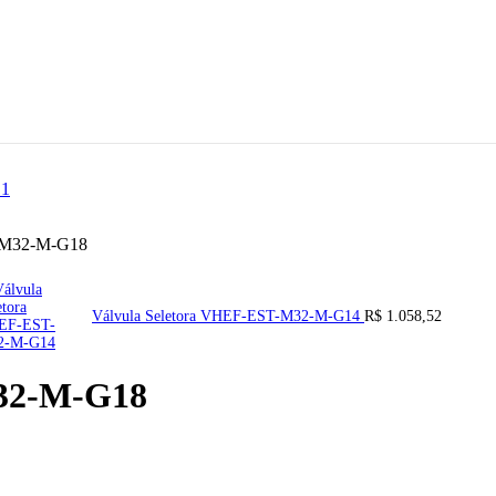
T-M32-M-G18
Válvula Seletora VHEF-EST-M32-M-G14
R$
1.058,52
M32-M-G18