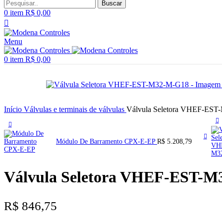
Buscar
0
item
R$
0,00
Menu
0
item
R$
0,00
Início
Válvulas e terminais de válvulas
Válvula Seletora VHEF-ES
Módulo De Barramento CPX-E-EP
R$
5.208,79
Válvula Seletora VHEF-EST-
R$
846,75