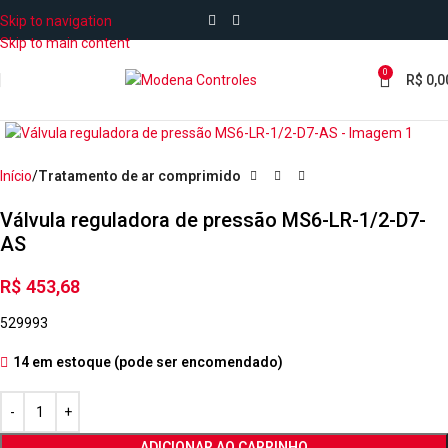
Skip to navigation
Skip to main content
0
R$
0,0
Início
Tratamento de ar comprimido
Válvula reguladora de pressão MS6-LR-1/2-D7-
AS
R$
453,68
529993
14 em estoque (pode ser encomendado)
ADICIONAR AO CARRINHO