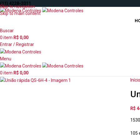
(11) 4228-2011
Skip to navigation
Skip to main content
H
Buscar
0
item
R$
0,00
Entrar / Registrar
Menu
0
item
R$
0,00
Iníci
Un
R$
4
153
105 