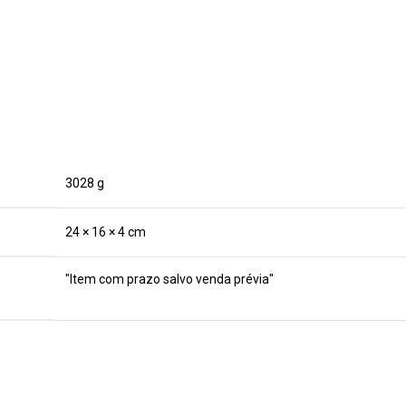
3028 g
24 × 16 × 4 cm
"Item com prazo salvo venda prévia"