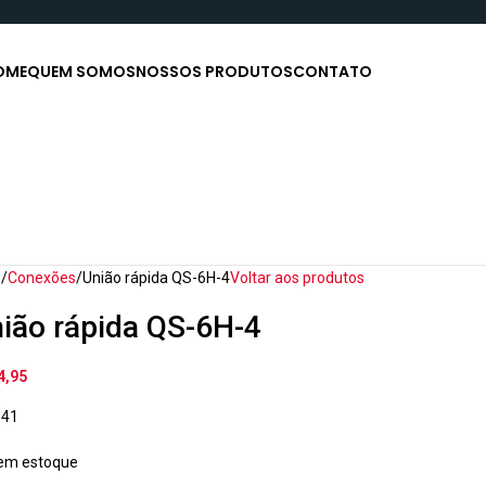
OME
QUEM SOMOS
NOSSOS PRODUTOS
CONTATO
o
Conexões
União rápida QS-6H-4
Voltar aos produtos
ião rápida QS-6H-4
4,95
041
em estoque