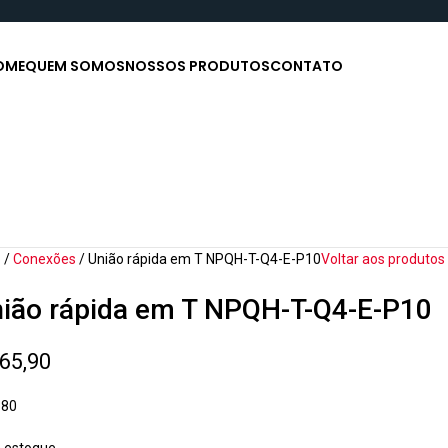
OME
QUEM SOMOS
NOSSOS PRODUTOS
CONTATO
o
Conexões
União rápida em T NPQH-T-Q4-E-P10
Voltar aos produtos
ião rápida em T NPQH-T-Q4-E-P10
65,90
380
 estoque