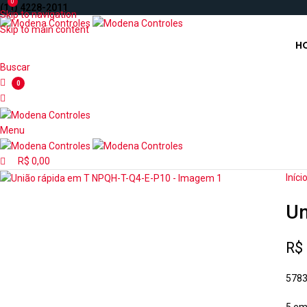
0
(11) 4228-2011
Skip to navigation
Skip to main content
H
Buscar
0
Menu
R$
0,00
Iníci
Un
R$
578
5 em