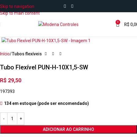
Skip to navigation
Skip to main content
0
R$
0,0
Início
Tubos flexíveis
Tubo Flexível PUN-H-10X1,5-SW
R$
29,50
197393
134 em estoque (pode ser encomendado)
ADICIONAR AO CARRINHO