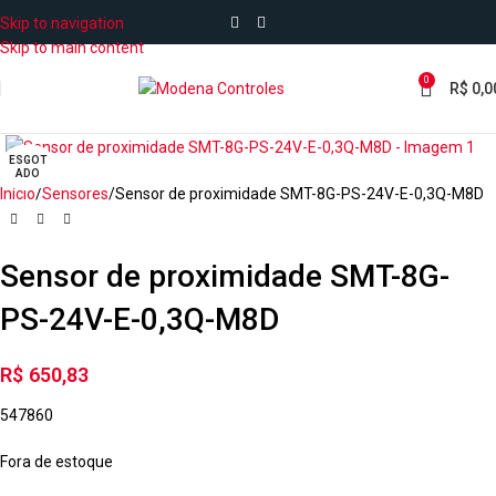
Skip to navigation
Skip to main content
0
R$
0,0
ESGOT
ADO
Início
Sensores
Sensor de proximidade SMT-8G-PS-24V-E-0,3Q-M8D
Sensor de proximidade SMT-8G-
PS-24V-E-0,3Q-M8D
R$
650,83
547860
Fora de estoque