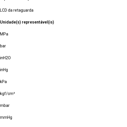
LCD da retaguarda
Unidade(s) representável(is)
MPa
bar
inH2O
inHg
kPa
kgf/cm²
mbar
mmHg