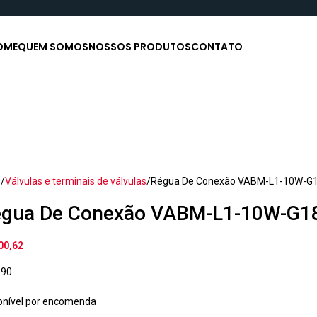
OME
QUEM SOMOS
NOSSOS PRODUTOS
CONTATO
o
Válvulas e terminais de válvulas
Régua De Conexão VABM-L1-10W-G
gua De Conexão VABM-L1-10W-G1
00,62
590
onível por encomenda