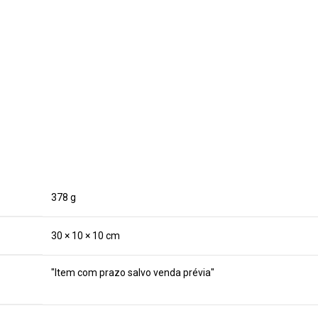
378 g
30 × 10 × 10 cm
"Item com prazo salvo venda prévia"