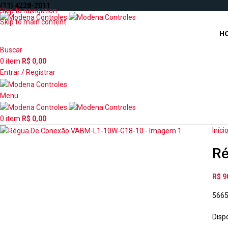
(11) 4228-2011
Skip to navigation
Skip to main content
H
Buscar
0
item
R$
0,00
Entrar / Registrar
Menu
0
item
R$
0,00
Iníci
Ré
R$
9
566
Disp