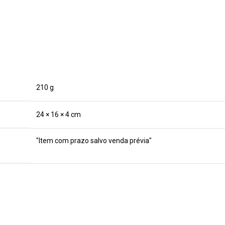
210 g
24 × 16 × 4 cm
"Item com prazo salvo venda prévia"