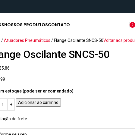
OS
NOSSOS PRODUTOS
CONTATO
0
ite
o
Atuadores Pneumáticos
Flange Oscilante SNCS-50
Voltar aos produ
lange Oscilante SNCS-50
85,86
399
em estoque (pode ser encomendado)
Adicionar ao carrinho
lação de frete