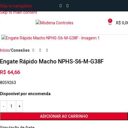
Skip to navigation
Skip to main content
0
R$
0,0
Início
Conexões
Engate Rápido Macho NPHS-S6-M-G38F
R$
64,66
8059263
Disponível por encomenda
ADICIONAR AO CARRINHO
Simulação de frete