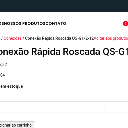
OS
NOSSOS PRODUTOS
CONTATO
0
ite
o
Conexões
Conexão Rápida Roscada QS-G1/2-12
Voltar aos produto
onexão Rápida Roscada QS-G
7,52
104
 em estoque
cionar ao carrinho