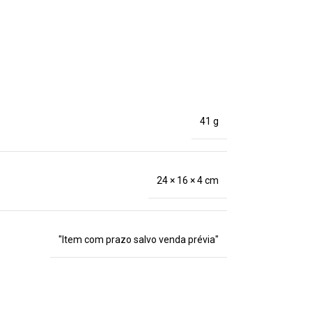
41 g
24 × 16 × 4 cm
"Item com prazo salvo venda prévia"