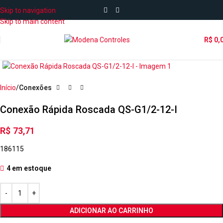
Skip to navigation
Skip to main content
R$
0,
Início
Conexões
Conexão Rápida Roscada QS-G1/2-12-I
R$
73,71
186115
4 em estoque
ADICIONAR AO CARRINHO