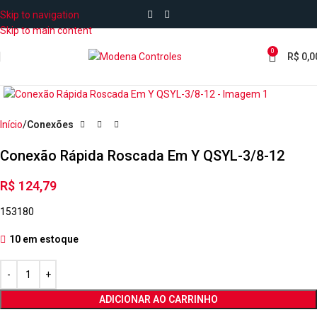
Skip to navigation
Skip to main content
0
R$
0,0
Início
Conexões
Conexão Rápida Roscada Em Y QSYL-3/8-12
R$
124,79
153180
10 em estoque
ADICIONAR AO CARRINHO