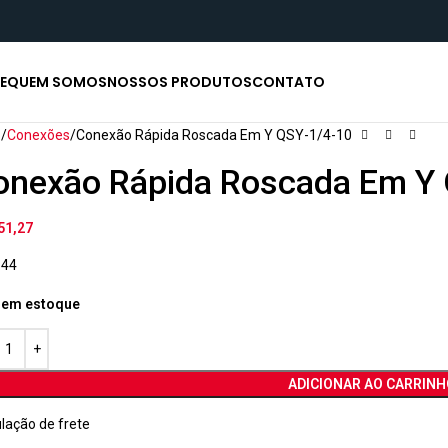
E
QUEM SOMOS
NOSSOS PRODUTOS
CONTATO
o
Conexões
Conexão Rápida Roscada Em Y QSY-1/4-10
onexão Rápida Roscada Em Y 
51,27
144
 em estoque
ADICIONAR AO CARRINH
lação de frete