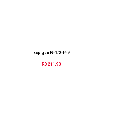
Espigão N-1/2-P-9
Espi
R$
211,90