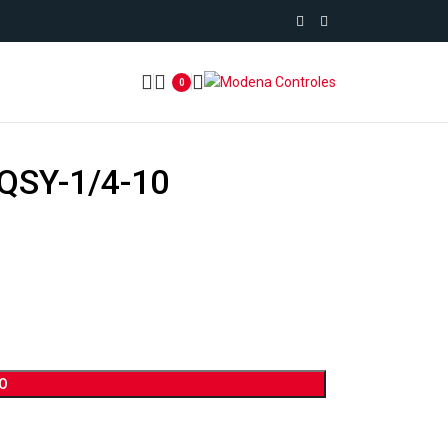
0
QSY-1/4-10
O