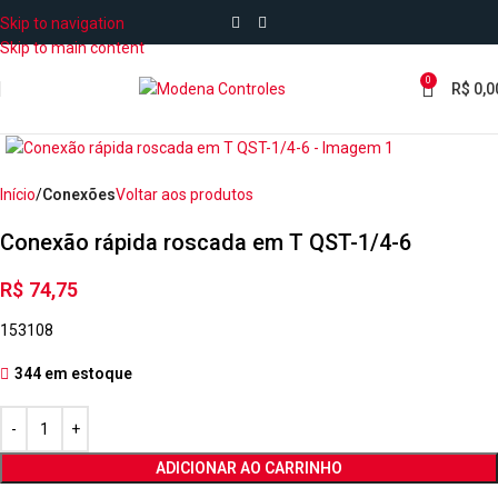
Skip to navigation
Skip to main content
0
R$
0,0
Início
Conexões
Voltar aos produtos
Conexão rápida roscada em T QST-1/4-6
R$
74,75
153108
344 em estoque
ADICIONAR AO CARRINHO