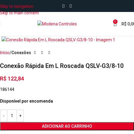
Skip to navigation
Skip to main content
0
R$
0,0
Início
Conexões
Conexão Rápida Em L Roscada QSLV-G3/8-10
R$
122,84
186144
Disponível por encomenda
ADICIONAR AO CARRINHO