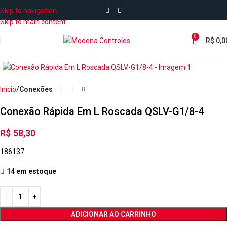
Skip to navigation
Skip to main content
0
R$
0,0
Início
Conexões
Conexão Rápida Em L Roscada QSLV-G1/8-4
R$
58,30
186137
14 em estoque
ADICIONAR AO CARRINHO