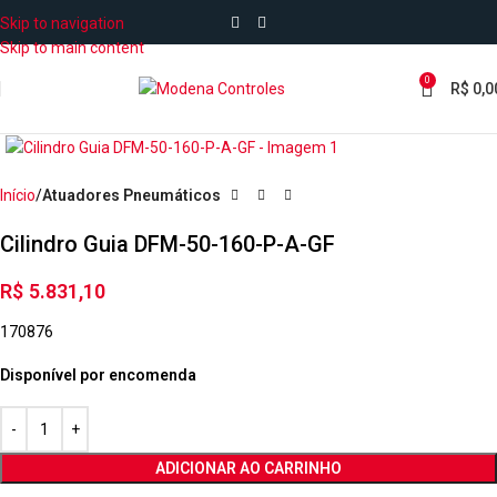
Skip to navigation
Skip to main content
0
R$
0,0
Início
Atuadores Pneumáticos
Cilindro Guia DFM-50-160-P-A-GF
R$
5.831,10
170876
Disponível por encomenda
ADICIONAR AO CARRINHO