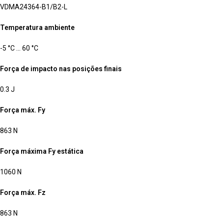
VDMA24364-B1/B2-L
Temperatura ambiente
-5 °C … 60 °C
Força de impacto nas posições finais
0.3 J
Força máx. Fy
863 N
Força máxima Fy estática
1060 N
Força máx. Fz
863 N