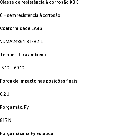
Classe de resistência à corrosão KBK
0 – sem resistência à corrosão
Conformidade LABS
VDMA24364-B1/B2-L
Temperatura ambiente
-5 °C … 60 °C
Força de impacto nas posições finais
0.2 J
Força máx. Fy
817 N
Força máxima Fy estática