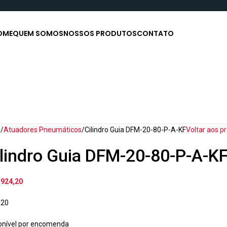
OME
QUEM SOMOS
NOSSOS PRODUTOS
CONTATO
o
Atuadores Pneumáticos
Cilindro Guia DFM-20-80-P-A-KF
Voltar aos p
ilindro Guia DFM-20-80-P-A-K
.924,20
920
onível por encomenda