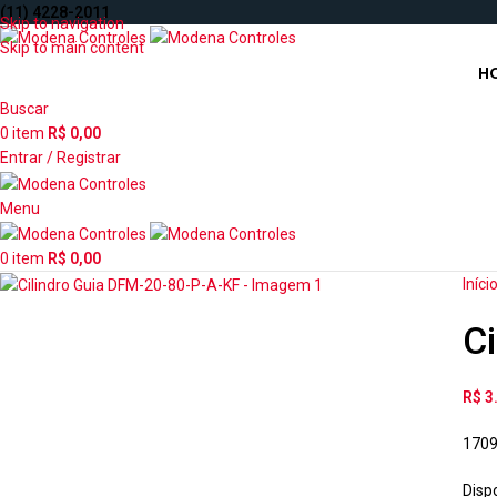
(11) 4228-2011
Skip to navigation
Skip to main content
H
Buscar
0
item
R$
0,00
Entrar / Registrar
Menu
0
item
R$
0,00
Iníci
C
R$
3
170
Disp