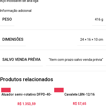
Aço inoxidável de alta liga
Informação adicional
PESO
416 g
DIMENSÕES
24 × 16 × 10 cm
SALVO VENDA PRÉVIA
"Item com prazo salvo venda prévia"
Produtos relacionados
Atuador semi-rotativo DFPD-40-
Cavalete LBN-12/16
RP-90-RD-F0507-R3-EP
R$
57,65
R$
1.353,59