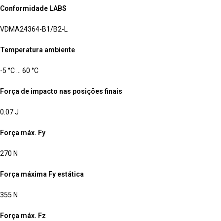
Conformidade LABS
VDMA24364-B1/B2-L
Temperatura ambiente
-5 °C … 60 °C
Força de impacto nas posições finais
0.07 J
Força máx. Fy
270 N
Força máxima Fy estática
355 N
Força máx. Fz