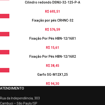
Cilindro redondo DSNU-32-125-P-A
R$
693,51
Fixação por pés CRHNC-32
R$
576,59
Fixação Por Pés HBN-12/16X1
R$
15,61
Fixação Por Pés HBN-12/16X2
R$
38,45
Garfo SG-M12X1,25
R$
94,30
ATENDIMENTO
Rua da Independência, 303
Cambuci – São Paulo/SP