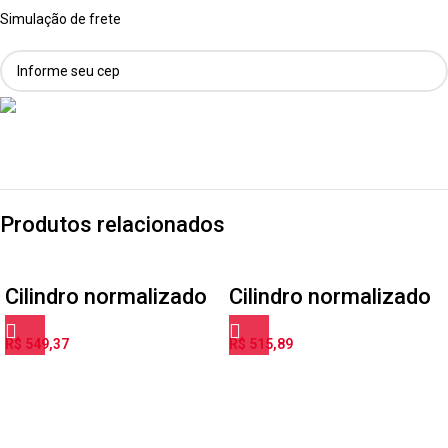
Simulação de frete
Produtos relacionados
Cilindro normalizado
Cilindro normalizado
DSNU-16-35-PPV-A
ESNU-10-50-P-A
R$
549,37
R$
515,89