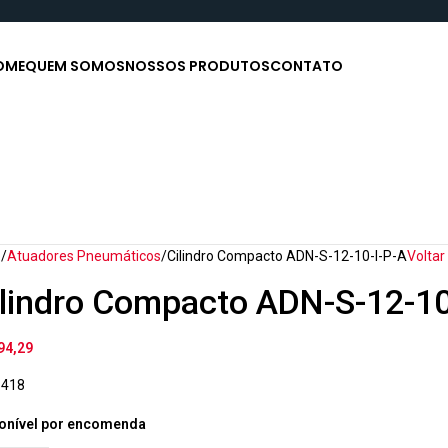
OME
QUEM SOMOS
NOSSOS PRODUTOS
CONTATO
o
Atuadores Pneumáticos
Cilindro Compacto ADN-S-12-10-I-P-A
Voltar
ilindro Compacto ADN-S-12-10
94,29
6418
onível por encomenda