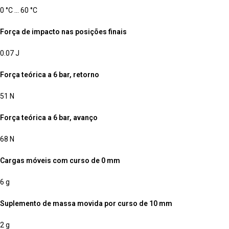
0 °C … 60 °C
Força de impacto nas posições finais
0.07 J
Força teórica a 6 bar, retorno
51 N
Força teórica a 6 bar, avanço
68 N
Cargas móveis com curso de 0 mm
6 g
Suplemento de massa movida por curso de 10 mm
2 g