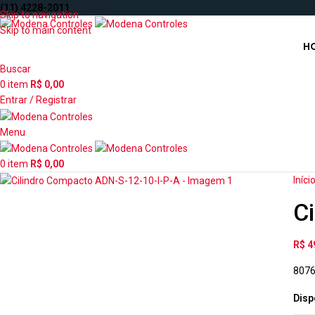
(11) 4228-2011
Skip to navigation
Skip to main content
H
Buscar
0
item
R$
0,00
Entrar / Registrar
Menu
0
item
R$
0,00
Iníci
C
R$
4
807
Disp