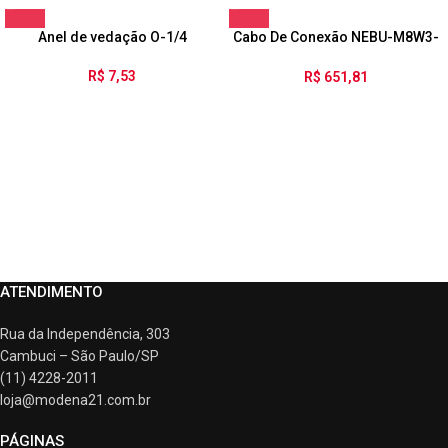
Anel de vedação O-1/4
Cabo De Conexão NEBU-M8W3-
K-10-LE3
R$
7,53
R$
651,81
ATENDIMENTO
Rua da Independência, 303
Cambuci – São Paulo/SP
(11) 4228-2011
loja@modena21.com.br
PÁGINAS