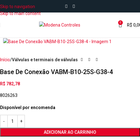
Skip to navigation
Skip to main content
0
R$
0,0
Início
Válvulas e terminais de válvulas
Base De Conexão VABM-B10-25S-G38-4
R$
782,78
8026263
Disponível por encomenda
ADICIONAR AO CARRINHO