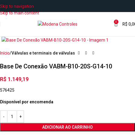
Skip to navigation
Skip to main content
0
R$
0,0
Início
Válvulas e terminais de válvulas
Base De Conexão VABM-B10-20S-G14-10
R$
1.149,19
576425
Disponível por encomenda
ADICIONAR AO CARRINHO